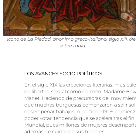
Icono de La Piedad, anónimo greco-italiano, siglo XIII, ól
sobre tabla.
LOS AVANCES SOCIO POLÍTICOS
En el siglo XIX las creaciones literarias, musical
de libertad sexual como Carmen, Madame Bova
Manet. Haciendo de precursoras del movimiento
que muchas burguesas comenzaron a salir sola
desempeñar trabajos. A partir de 1906 comien
poder votar; tendencia que se acelera tras el fin
Mundial, pues millones de mujeres desempeña
además de cuidar de sus hogares.