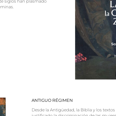
ete siglos han plasmado
féminas.
ANTIGUO RÉGIMEN
Desde la Antigüedad, la Biblia y los textos
justificado la discriminación de las muje