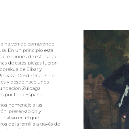
oaga ha venido comprando
tura. En un principio esta
as creaciones de esta saga
nas de estas piezas fueron
adorekua de Eibar y
draza. Desde finales del
ones y desde hace unos
a Fundación Zuloaga
tes por toda España.
mos homenaje a las
ón, preservación y
positivo en el que
s de la familia a través de