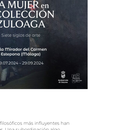
 filosóficos más influyentes han
res. Una subordinación algo